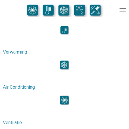
Ga
direct
naar
de
hoofdinhoud
Verwarming
Air Conditioning
Ventilatie