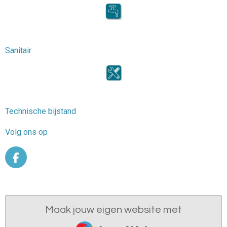
Sanitair
Technische bijstand
Volg ons op
F
a
c
e
b
Maak jouw eigen website met
o
o
JouwWeb